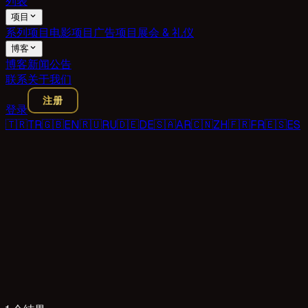
列表
项目
系列项目
电影项目
广告项目
展会 & 礼仪
博客
博客
新闻
公告
联系
关于我们
注册
登录
🇹🇷
TR
🇬🇧
EN
🇷🇺
RU
🇩🇪
DE
🇸🇦
AR
🇨🇳
ZH
🇫🇷
FR
🇪🇸
ES