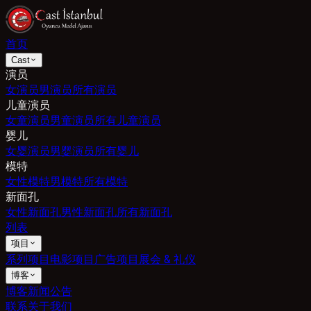
首页
Cast
演员
女演员
男演员
所有演员
儿童演员
女童演员
男童演员
所有儿童演员
婴儿
女婴演员
男婴演员
所有婴儿
模特
女性模特
男模特
所有模特
新面孔
女性新面孔
男性新面孔
所有新面孔
列表
项目
系列项目
电影项目
广告项目
展会 & 礼仪
博客
博客
新闻
公告
联系
关于我们