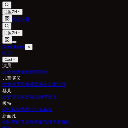
🇨🇳
ZH
登录
注册
🇨🇳
ZH
Cast Ajans
✕
首页
Cast
演员
女演员
男演员
所有演员
儿童演员
女童演员
男童演员
所有儿童演员
婴儿
女婴演员
男婴演员
所有婴儿
模特
女性模特
男模特
所有模特
新面孔
女性新面孔
男性新面孔
所有新面孔