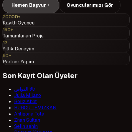
Hemen Başvur
Oyuncularımızı Gör
20000+
Kayıtlı Oyuncu
150+
Tamamlanan Proje
12
Yıllık Deneyim
50+
Partner Yapım
Son Kayıt Olan Üyeler
تالا القواص
Julia Milano
Beliz Abat
BURCU TEMIZKAN
Antigona Tota
Zhan Sultan
Selin sahin