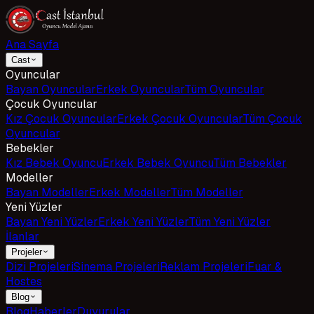
Ana Sayfa
Cast
Oyuncular
Bayan Oyuncular
Erkek Oyuncular
Tüm Oyuncular
Çocuk Oyuncular
Kız Çocuk Oyuncular
Erkek Çocuk Oyuncular
Tüm Çocuk
Oyuncular
Bebekler
Kız Bebek Oyuncu
Erkek Bebek Oyuncu
Tüm Bebekler
Modeller
Bayan Modeller
Erkek Modeller
Tüm Modeller
Yeni Yüzler
Bayan Yeni Yüzler
Erkek Yeni Yüzler
Tüm Yeni Yüzler
İlanlar
Projeler
Dizi Projeleri
Sinema Projeleri
Reklam Projeleri
Fuar &
Hostes
Blog
Blog
Haberler
Duyurular