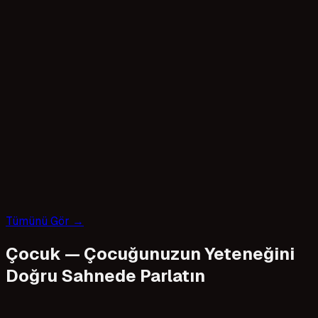
تالا القواص
Julia Milano
Beliz Abat
BURCU TEMIZKAN
Antigona Tota
Zhan Sultan
Tümünü Gör
→
Selin sahin
Радмир Хакимов
Çocuk
—
Çocuğunuzun Yeteneğini
Doğru Sahnede Parlatın