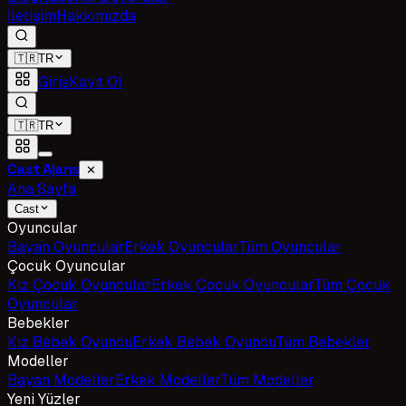
İletişim
Hakkımızda
🇹🇷
TR
Giriş
Kayıt Ol
🇹🇷
TR
Cast Ajans
✕
Ana Sayfa
Cast
Oyuncular
Bayan Oyuncular
Erkek Oyuncular
Tüm Oyuncular
Çocuk Oyuncular
Kız Çocuk Oyuncular
Erkek Çocuk Oyuncular
Tüm Çocuk
Oyuncular
Bebekler
Kız Bebek Oyuncu
Erkek Bebek Oyuncu
Tüm Bebekler
Modeller
Bayan Modeller
Erkek Modeller
Tüm Modeller
Yeni Yüzler