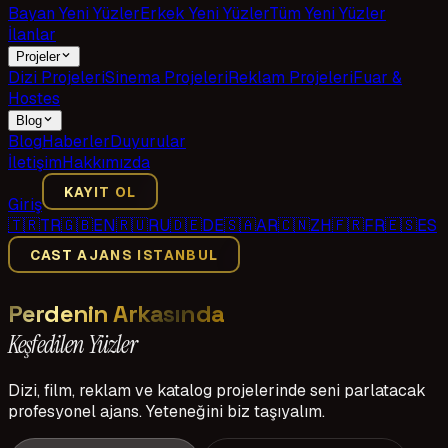
Bayan Yeni Yüzler
Erkek Yeni Yüzler
Tüm Yeni Yüzler
İlanlar
Projeler
Dizi Projeleri
Sinema Projeleri
Reklam Projeleri
Fuar &
Hostes
Blog
Blog
Haberler
Duyurular
İletişim
Hakkımızda
KAYIT OL
Giriş
🇹🇷
TR
🇬🇧
EN
🇷🇺
RU
🇩🇪
DE
🇸🇦
AR
🇨🇳
ZH
🇫🇷
FR
🇪🇸
ES
CAST AJANS ISTANBUL
Perdenin Arkasında
Keşfedilen Yüzler
Dizi, film, reklam ve katalog projelerinde seni parlatacak
profesyonel ajans. Yeteneğini biz taşıyalım.