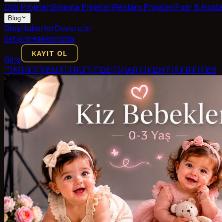
Dizi Projeleri
Sinema Projeleri
Reklam Projeleri
Fuar & Host
Blog
Blog
Haberler
Duyurular
İletişim
Hakkımızda
KAYIT OL
Giriş
🇹🇷
TR
🇬🇧
EN
🇷🇺
RU
🇩🇪
DE
🇸🇦
AR
🇨🇳
ZH
🇫🇷
FR
🇪🇸
ES