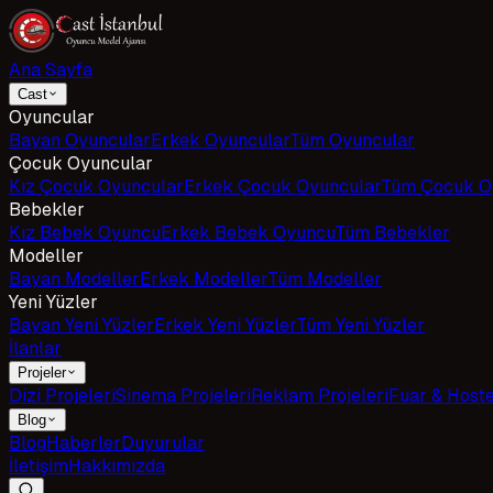
Ana Sayfa
Cast
Oyuncular
Bayan Oyuncular
Erkek Oyuncular
Tüm Oyuncular
Çocuk Oyuncular
Kız Çocuk Oyuncular
Erkek Çocuk Oyuncular
Tüm Çocuk O
Bebekler
Kız Bebek Oyuncu
Erkek Bebek Oyuncu
Tüm Bebekler
Modeller
Bayan Modeller
Erkek Modeller
Tüm Modeller
Yeni Yüzler
Bayan Yeni Yüzler
Erkek Yeni Yüzler
Tüm Yeni Yüzler
İlanlar
Projeler
Dizi Projeleri
Sinema Projeleri
Reklam Projeleri
Fuar & Host
Blog
Blog
Haberler
Duyurular
İletişim
Hakkımızda