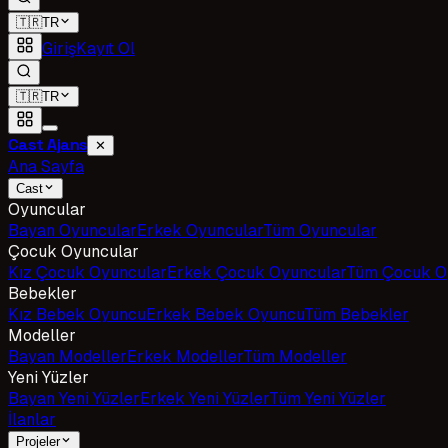
🇹🇷
TR
Giriş
Kayıt Ol
🇹🇷
TR
Cast Ajans
✕
Ana Sayfa
Cast
Oyuncular
Bayan Oyuncular
Erkek Oyuncular
Tüm Oyuncular
Çocuk Oyuncular
Kız Çocuk Oyuncular
Erkek Çocuk Oyuncular
Tüm Çocuk O
Bebekler
Kız Bebek Oyuncu
Erkek Bebek Oyuncu
Tüm Bebekler
Modeller
Bayan Modeller
Erkek Modeller
Tüm Modeller
Yeni Yüzler
Bayan Yeni Yüzler
Erkek Yeni Yüzler
Tüm Yeni Yüzler
İlanlar
Projeler