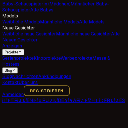
Baby-Schauspielerin (Mädchen)
Männlicher Baby-
Schauspieler
Alle Babys
Models
Weibliche Models
Männliche Models
Alle Models
Neue Gesichter
Weibliche neue Gesichter
Männliche neue Gesichter
Alle
Neuen Gesichter
Anzeigen
Projekte
Serienprojekte
Kinoprojekte
Werbeprojekte
Messe &
Hostess
Blog
Blog
Nachrichten
Ankündigungen
Kontakt
Über uns
REGISTRIEREN
Anmelden
🇹🇷
TR
🇬🇧
EN
🇷🇺
RU
🇩🇪
DE
🇸🇦
AR
🇨🇳
ZH
🇫🇷
FR
🇪🇸
ES