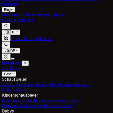
Hostess
Blog
Blog
Nachrichten
Ankündigungen
Kontakt
Über uns
🇩🇪
DE
Anmelden
Registrieren
🇩🇪
DE
Cast Ajans
✕
Startseite
Cast
Schauspieler
Schauspielerinnen
Männliche Schauspieler
Alle
Schauspieler
Kinderschauspieler
Mädchen Kinderdarstellerinnen
Männliche
Kinderdarsteller
Alle Kinderdarsteller
Babys