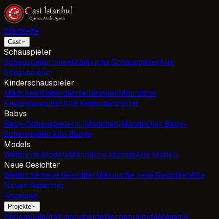
Startseite
Cast
Schauspieler
Schauspielerinnen
Männliche Schauspieler
Alle
Schauspieler
Kinderschauspieler
Mädchen Kinderdarstellerinnen
Männliche
Kinderdarsteller
Alle Kinderdarsteller
Babys
Baby-Schauspielerin (Mädchen)
Männlicher Baby-
Schauspieler
Alle Babys
Models
Weibliche Models
Männliche Models
Alle Models
Neue Gesichter
Weibliche neue Gesichter
Männliche neue Gesichter
Alle
Neuen Gesichter
Anzeigen
Projekte
Serienprojekte
Kinoprojekte
Werbeprojekte
Messe &