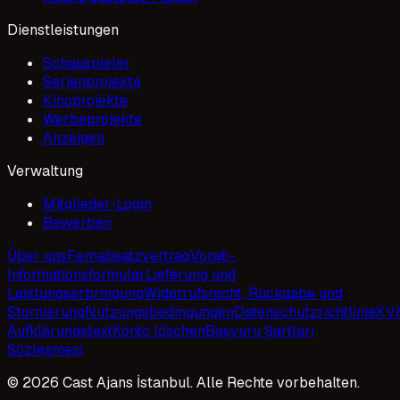
Dienstleistungen
Schauspieler
Serienprojekte
Kinoprojekte
Werbeprojekte
Anzeigen
Verwaltung
Mitglieder-Login
Bewerben
Über uns
Fernabsatzvertrag
Vorab-
Informationsformular
Lieferung und
Leistungserbringung
Widerrufsrecht, Rückgabe und
Stornierung
Nutzungsbedingungen
Datenschutzrichtlinie
KV
Aufklärungstext
Konto löschen
Başvuru Şartları
Sözleşmesi
© 2026 Cast Ajans İstanbul. Alle Rechte vorbehalten.