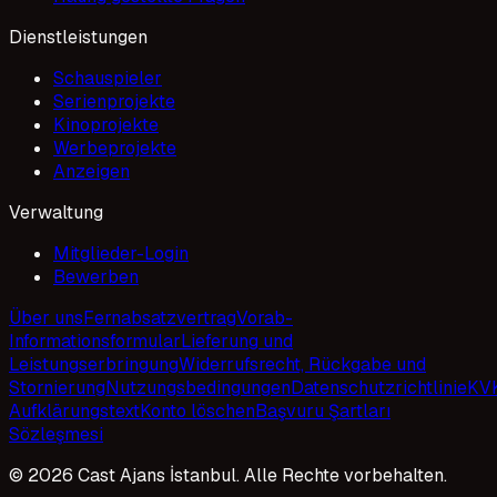
Dienstleistungen
Schauspieler
Serienprojekte
Kinoprojekte
Werbeprojekte
Anzeigen
Verwaltung
Mitglieder-Login
Bewerben
Über uns
Fernabsatzvertrag
Vorab-
Informationsformular
Lieferung und
Leistungserbringung
Widerrufsrecht, Rückgabe und
Stornierung
Nutzungsbedingungen
Datenschutzrichtlinie
KV
Aufklärungstext
Konto löschen
Başvuru Şartları
Sözleşmesi
© 2026 Cast Ajans İstanbul. Alle Rechte vorbehalten.