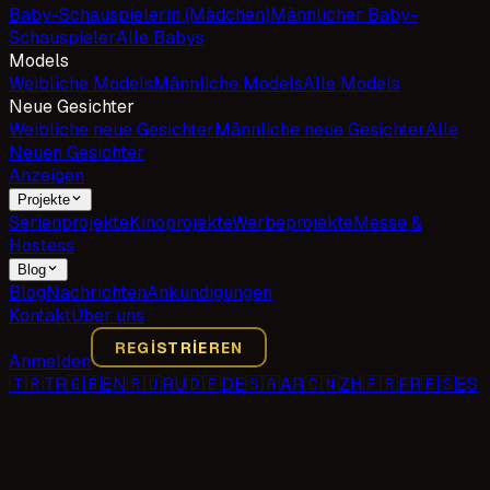
Baby-Schauspielerin (Mädchen)
Männlicher Baby-
Schauspieler
Alle Babys
Models
Weibliche Models
Männliche Models
Alle Models
Neue Gesichter
Weibliche neue Gesichter
Männliche neue Gesichter
Alle
Neuen Gesichter
Anzeigen
Projekte
Serienprojekte
Kinoprojekte
Werbeprojekte
Messe &
Hostess
Blog
Blog
Nachrichten
Ankündigungen
Kontakt
Über uns
REGISTRIEREN
Anmelden
🇹🇷
TR
🇬🇧
EN
🇷🇺
RU
🇩🇪
DE
🇸🇦
AR
🇨🇳
ZH
🇫🇷
FR
🇪🇸
ES