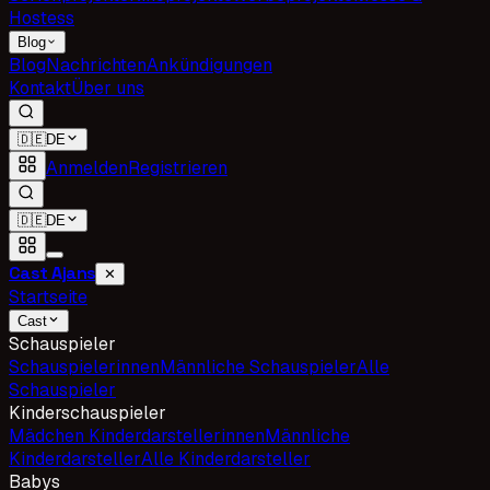
Hostess
Blog
Blog
Nachrichten
Ankündigungen
Kontakt
Über uns
🇩🇪
DE
Anmelden
Registrieren
🇩🇪
DE
Cast Ajans
✕
Startseite
Cast
Schauspieler
Schauspielerinnen
Männliche Schauspieler
Alle
Schauspieler
Kinderschauspieler
Mädchen Kinderdarstellerinnen
Männliche
Kinderdarsteller
Alle Kinderdarsteller
Babys