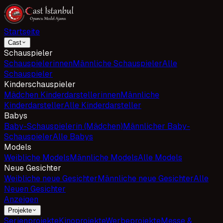
Startseite
Cast
Schauspieler
Schauspielerinnen
Männliche Schauspieler
Alle
Schauspieler
Kinderschauspieler
Mädchen Kinderdarstellerinnen
Männliche
Kinderdarsteller
Alle Kinderdarsteller
Babys
Baby-Schauspielerin (Mädchen)
Männlicher Baby-
Schauspieler
Alle Babys
Models
Weibliche Models
Männliche Models
Alle Models
Neue Gesichter
Weibliche neue Gesichter
Männliche neue Gesichter
Alle
Neuen Gesichter
Anzeigen
Projekte
Serienprojekte
Kinoprojekte
Werbeprojekte
Messe &