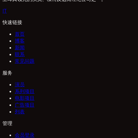
I
T
快速链接
首页
博客
新闻
联系
常见问题
服务
演员
系列项目
电影项目
广告项目
列表
管理
会员登录