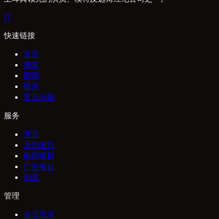
I
T
快速链接
首页
博客
新闻
联系
常见问题
服务
演员
系列项目
电影项目
广告项目
列表
管理
会员登录