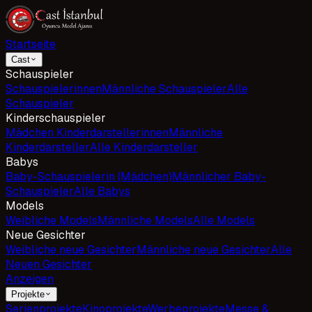
Startseite
Cast
Schauspieler
Schauspielerinnen
Männliche Schauspieler
Alle
Schauspieler
Kinderschauspieler
Mädchen Kinderdarstellerinnen
Männliche
Kinderdarsteller
Alle Kinderdarsteller
Babys
Baby-Schauspielerin (Mädchen)
Männlicher Baby-
Schauspieler
Alle Babys
Models
Weibliche Models
Männliche Models
Alle Models
Neue Gesichter
Weibliche neue Gesichter
Männliche neue Gesichter
Alle
Neuen Gesichter
Anzeigen
Projekte
Serienprojekte
Kinoprojekte
Werbeprojekte
Messe &