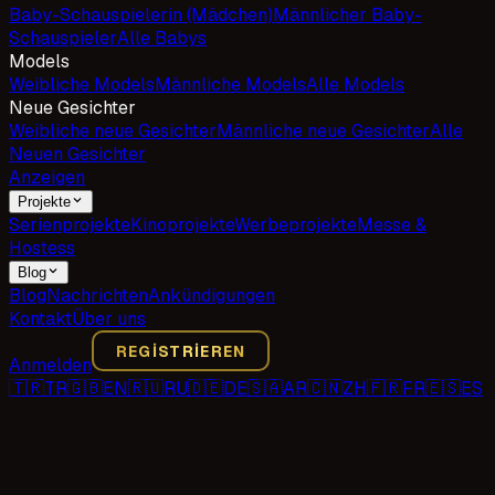
Baby-Schauspielerin (Mädchen)
Männlicher Baby-
Schauspieler
Alle Babys
Models
Weibliche Models
Männliche Models
Alle Models
Neue Gesichter
Weibliche neue Gesichter
Männliche neue Gesichter
Alle
Neuen Gesichter
Anzeigen
Projekte
Serienprojekte
Kinoprojekte
Werbeprojekte
Messe &
Hostess
Blog
Blog
Nachrichten
Ankündigungen
Kontakt
Über uns
REGISTRIEREN
Anmelden
🇹🇷
TR
🇬🇧
EN
🇷🇺
RU
🇩🇪
DE
🇸🇦
AR
🇨🇳
ZH
🇫🇷
FR
🇪🇸
ES