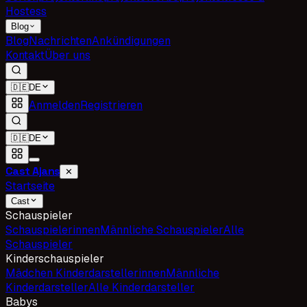
Hostess
Blog
Blog
Nachrichten
Ankündigungen
Kontakt
Über uns
🇩🇪
DE
Anmelden
Registrieren
🇩🇪
DE
Cast Ajans
✕
Startseite
Cast
Schauspieler
Schauspielerinnen
Männliche Schauspieler
Alle
Schauspieler
Kinderschauspieler
Mädchen Kinderdarstellerinnen
Männliche
Kinderdarsteller
Alle Kinderdarsteller
Babys