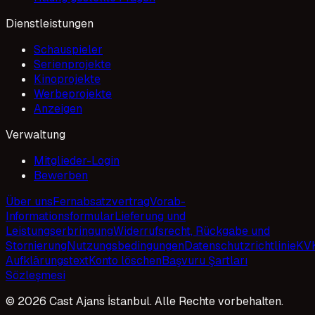
Dienstleistungen
Schauspieler
Serienprojekte
Kinoprojekte
Werbeprojekte
Anzeigen
Verwaltung
Mitglieder-Login
Bewerben
Über uns
Fernabsatzvertrag
Vorab-
Informationsformular
Lieferung und
Leistungserbringung
Widerrufsrecht, Rückgabe und
Stornierung
Nutzungsbedingungen
Datenschutzrichtlinie
KV
Aufklärungstext
Konto löschen
Başvuru Şartları
Sözleşmesi
© 2026 Cast Ajans İstanbul. Alle Rechte vorbehalten.