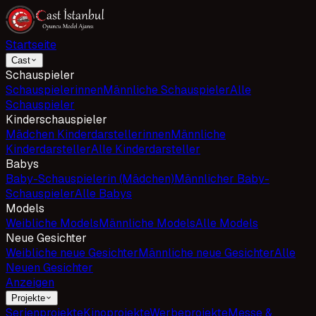
Startseite
Cast
Schauspieler
Schauspielerinnen
Männliche Schauspieler
Alle
Schauspieler
Kinderschauspieler
Mädchen Kinderdarstellerinnen
Männliche
Kinderdarsteller
Alle Kinderdarsteller
Babys
Baby-Schauspielerin (Mädchen)
Männlicher Baby-
Schauspieler
Alle Babys
Models
Weibliche Models
Männliche Models
Alle Models
Neue Gesichter
Weibliche neue Gesichter
Männliche neue Gesichter
Alle
Neuen Gesichter
Anzeigen
Projekte
Serienprojekte
Kinoprojekte
Werbeprojekte
Messe &