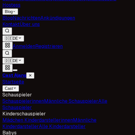
Hostess
Blog
Blog
Nachrichten
Ankündigungen
Kontakt
Über uns
🇩🇪
DE
Anmelden
Registrieren
🇩🇪
DE
Cast Ajans
✕
Startseite
Cast
Schauspieler
Schauspielerinnen
Männliche Schauspieler
Alle
Schauspieler
Kinderschauspieler
Mädchen Kinderdarstellerinnen
Männliche
Kinderdarsteller
Alle Kinderdarsteller
Babys