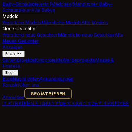
Baby-Schauspielerin (Mädchen)
Männlicher Baby-
Schauspieler
Alle Babys
Models
Weibliche Models
Männliche Models
Alle Models
Neue Gesichter
Weibliche neue Gesichter
Männliche neue Gesichter
Alle
Neuen Gesichter
Anzeigen
Projekte
Serienprojekte
Kinoprojekte
Werbeprojekte
Messe &
Hostess
Blog
Blog
Nachrichten
Ankündigungen
Kontakt
Über uns
REGISTRIEREN
Anmelden
🇹🇷
TR
🇬🇧
EN
🇷🇺
RU
🇩🇪
DE
🇸🇦
AR
🇨🇳
ZH
🇫🇷
FR
🇪🇸
ES