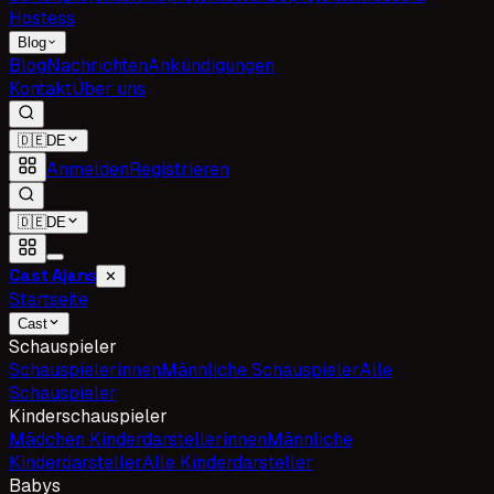
Hostess
Blog
Blog
Nachrichten
Ankündigungen
Kontakt
Über uns
🇩🇪
DE
Anmelden
Registrieren
🇩🇪
DE
Cast Ajans
✕
Startseite
Cast
Schauspieler
Schauspielerinnen
Männliche Schauspieler
Alle
Schauspieler
Kinderschauspieler
Mädchen Kinderdarstellerinnen
Männliche
Kinderdarsteller
Alle Kinderdarsteller
Babys