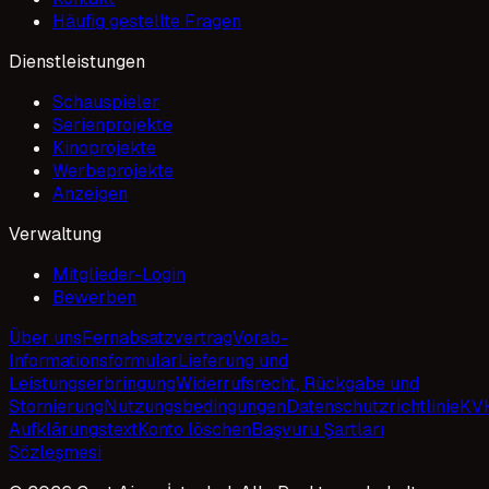
Häufig gestellte Fragen
Dienstleistungen
Schauspieler
Serienprojekte
Kinoprojekte
Werbeprojekte
Anzeigen
Verwaltung
Mitglieder-Login
Bewerben
Über uns
Fernabsatzvertrag
Vorab-
Informationsformular
Lieferung und
Leistungserbringung
Widerrufsrecht, Rückgabe und
Stornierung
Nutzungsbedingungen
Datenschutzrichtlinie
KV
Aufklärungstext
Konto löschen
Başvuru Şartları
Sözleşmesi