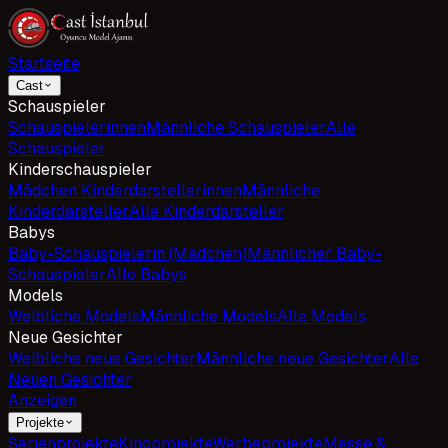
Startseite
Cast
Schauspieler
Schauspielerinnen
Männliche Schauspieler
Alle
Schauspieler
Kinderschauspieler
Mädchen Kinderdarstellerinnen
Männliche
Kinderdarsteller
Alle Kinderdarsteller
Babys
Baby-Schauspielerin (Mädchen)
Männlicher Baby-
Schauspieler
Alle Babys
Models
Weibliche Models
Männliche Models
Alle Models
Neue Gesichter
Weibliche neue Gesichter
Männliche neue Gesichter
Alle
Neuen Gesichter
Anzeigen
Projekte
Serienprojekte
Kinoprojekte
Werbeprojekte
Messe &