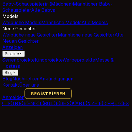
Baby-Schauspielerin (Mädchen)
Männlicher Baby-
Schauspieler
Alle Babys
Models
Weibliche Models
Männliche Models
Alle Models
Neue Gesichter
Weibliche neue Gesichter
Männliche neue Gesichter
Alle
Neuen Gesichter
Anzeigen
Projekte
Serienprojekte
Kinoprojekte
Werbeprojekte
Messe &
Hostess
Blog
Blog
Nachrichten
Ankündigungen
Kontakt
Über uns
REGISTRIEREN
Anmelden
🇹🇷
TR
🇬🇧
EN
🇷🇺
RU
🇩🇪
DE
🇸🇦
AR
🇨🇳
ZH
🇫🇷
FR
🇪🇸
ES