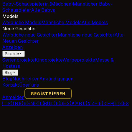
Baby-Schauspielerin (Mädchen)
Männlicher Baby-
Schauspieler
Alle Babys
Models
Weibliche Models
Männliche Models
Alle Models
Neue Gesichter
Weibliche neue Gesichter
Männliche neue Gesichter
Alle
Neuen Gesichter
Anzeigen
Projekte
Serienprojekte
Kinoprojekte
Werbeprojekte
Messe &
Hostess
Blog
Blog
Nachrichten
Ankündigungen
Kontakt
Über uns
REGISTRIEREN
Anmelden
🇹🇷
TR
🇬🇧
EN
🇷🇺
RU
🇩🇪
DE
🇸🇦
AR
🇨🇳
ZH
🇫🇷
FR
🇪🇸
ES