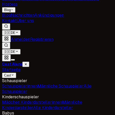
Hostess
Blog
Blog
Nachrichten
Ankündigungen
Kontakt
Über uns
🇩🇪
DE
Anmelden
Registrieren
🇩🇪
DE
Cast Ajans
✕
Startseite
Cast
Schauspieler
Schauspielerinnen
Männliche Schauspieler
Alle
Schauspieler
Kinderschauspieler
Mädchen Kinderdarstellerinnen
Männliche
Kinderdarsteller
Alle Kinderdarsteller
Babys