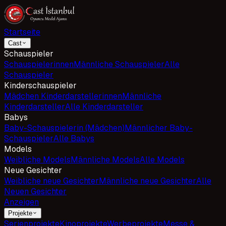
Startseite
Cast
Schauspieler
Schauspielerinnen
Männliche Schauspieler
Alle
Schauspieler
Kinderschauspieler
Mädchen Kinderdarstellerinnen
Männliche
Kinderdarsteller
Alle Kinderdarsteller
Babys
Baby-Schauspielerin (Mädchen)
Männlicher Baby-
Schauspieler
Alle Babys
Models
Weibliche Models
Männliche Models
Alle Models
Neue Gesichter
Weibliche neue Gesichter
Männliche neue Gesichter
Alle
Neuen Gesichter
Anzeigen
Projekte
Serienprojekte
Kinoprojekte
Werbeprojekte
Messe &