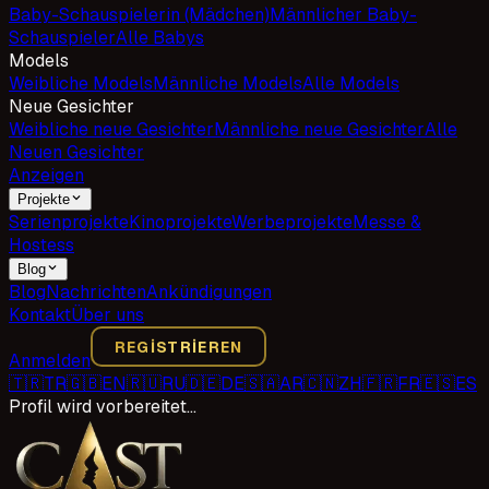
Baby-Schauspielerin (Mädchen)
Männlicher Baby-
Schauspieler
Alle Babys
Models
Weibliche Models
Männliche Models
Alle Models
Neue Gesichter
Weibliche neue Gesichter
Männliche neue Gesichter
Alle
Neuen Gesichter
Anzeigen
Projekte
Serienprojekte
Kinoprojekte
Werbeprojekte
Messe &
Hostess
Blog
Blog
Nachrichten
Ankündigungen
Kontakt
Über uns
REGISTRIEREN
Anmelden
🇹🇷
TR
🇬🇧
EN
🇷🇺
RU
🇩🇪
DE
🇸🇦
AR
🇨🇳
ZH
🇫🇷
FR
🇪🇸
ES
Profil wird vorbereitet…