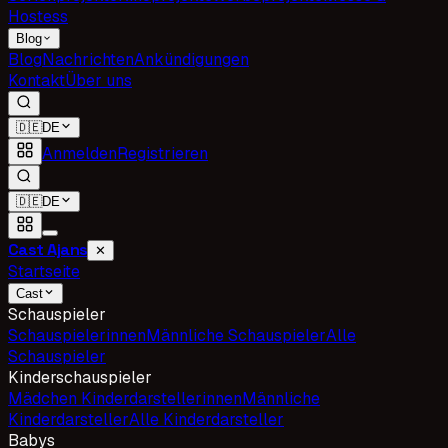
Hostess
Blog
Blog
Nachrichten
Ankündigungen
Kontakt
Über uns
🇩🇪
DE
Anmelden
Registrieren
🇩🇪
DE
Cast Ajans
✕
Startseite
Cast
Schauspieler
Schauspielerinnen
Männliche Schauspieler
Alle
Schauspieler
Kinderschauspieler
Mädchen Kinderdarstellerinnen
Männliche
Kinderdarsteller
Alle Kinderdarsteller
Babys