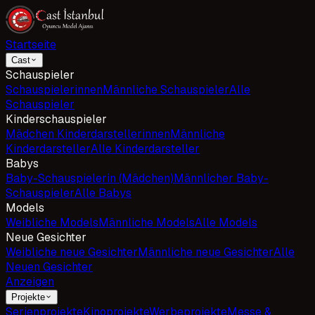
Startseite
Cast
Schauspieler
Schauspielerinnen
Männliche Schauspieler
Alle
Schauspieler
Kinderschauspieler
Mädchen Kinderdarstellerinnen
Männliche
Kinderdarsteller
Alle Kinderdarsteller
Babys
Baby-Schauspielerin (Mädchen)
Männlicher Baby-
Schauspieler
Alle Babys
Models
Weibliche Models
Männliche Models
Alle Models
Neue Gesichter
Weibliche neue Gesichter
Männliche neue Gesichter
Alle
Neuen Gesichter
Anzeigen
Projekte
Serienprojekte
Kinoprojekte
Werbeprojekte
Messe &