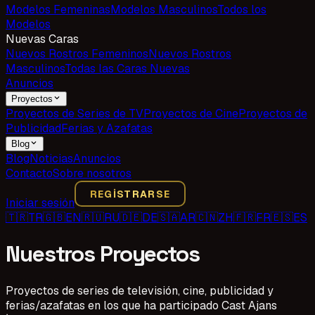
Modelos Femeninas
Modelos Masculinos
Todos los
Modelos
Nuevas Caras
Nuevos Rostros Femeninos
Nuevos Rostros
Masculinos
Todas las Caras Nuevas
Anuncios
Proyectos
Proyectos de Series de TV
Proyectos de Cine
Proyectos de
Publicidad
Ferias y Azafatas
Blog
Blog
Noticias
Anuncios
Contacto
Sobre nosotros
REGISTRARSE
Iniciar sesión
🇹🇷
TR
🇬🇧
EN
🇷🇺
RU
🇩🇪
DE
🇸🇦
AR
🇨🇳
ZH
🇫🇷
FR
🇪🇸
ES
Nuestros Proyectos
Proyectos de series de televisión, cine, publicidad y
ferias/azafatas en los que ha participado Cast Ajans