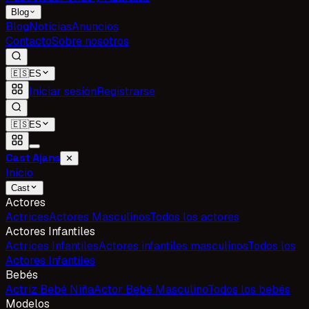
Blog
Blog
Noticias
Anuncios
Contacto
Sobre nosotros
🇪🇸
ES
Iniciar sesión
Registrarse
🇪🇸
ES
Cast Ajans
✕
Inicio
Cast
Actores
Actrices
Actores Masculinos
Todos los actores
Actores Infantiles
Actrices Infantiles
Actores infantiles masculinos
Todos los
Actores Infantiles
Bebés
Actriz Bebé Niña
Actor Bebé Masculino
Todos los bebés
Modelos