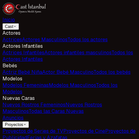
Inicio
Cast
Actores
Actrices
Actores Masculinos
Todos los actores
Actores Infantiles
Actrices Infantiles
Actores infantiles masculinos
Todos los
Actores Infantiles
Bebés
Actriz Bebé Niña
Actor Bebé Masculino
Todos los bebés
Modelos
Modelos Femeninas
Modelos Masculinos
Todos los
Modelos
Nuevas Caras
Nuevos Rostros Femeninos
Nuevos Rostros
Masculinos
Todas las Caras Nuevas
Anuncios
Proyectos
Proyectos de Series de TV
Proyectos de Cine
Proyectos de
Publicidad
Ferias y Azafatas