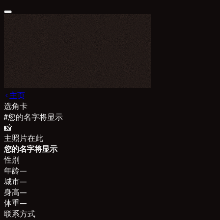
主页
选角卡
#
您的名字将显示
📸
主照片在此
您的名字将显示
性别
年龄
—
城市
—
身高
—
体重
—
联系方式