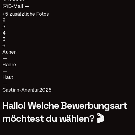
✉️
E-Mail —
+5 zusätzliche Fotos
2
3
4
5
6
Augen
—
Haare
—
Haut
—
Casting-Agentur
2026
Hallo! Welche Bewerbungsart
möchtest du wählen? 🎬