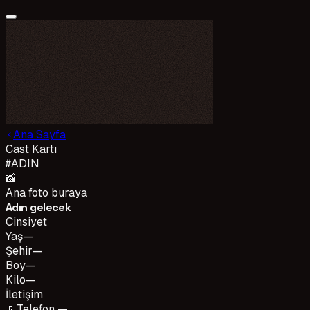
Ana Sayfa
Cast Kartı
#
ADIN
📸
Ana foto buraya
Adın gelecek
Cinsiyet
Yaş
—
Şehir
—
Boy
—
Kilo
—
İletişim
📱
Telefon —