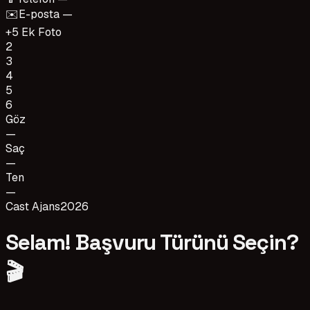
✉️
E-posta —
+5 Ek Foto
2
3
4
5
6
Göz
—
Saç
—
Ten
—
Cast Ajans
2026
Selam! Başvuru Türünü Seçin?
🎬