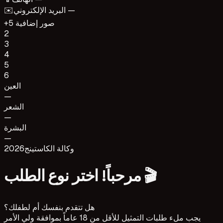
البريد الإلكتروني —
✉️
+5 صور إضافية
2
3
4
5
6
العين
—
الشعر
—
البشرة
—
وكالة الكاستينج
2026
مرحباً! اختر نوع الطلب 🎬
هل تتقدم بنفسك أم لطفلك؟
يجب ملء طلبات التمثيل للأقل من 18 عاماً بموافقة ولي الأمر